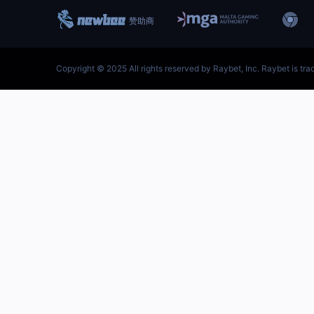
跳
至
内
容