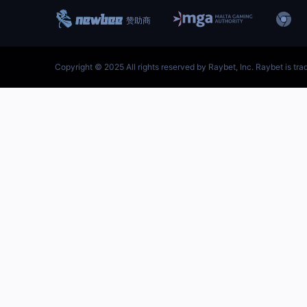
跳
至
内
容