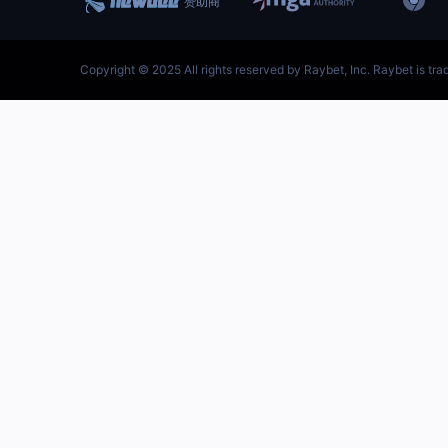
跳
至
内
容